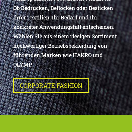
Ob Bedrucken, Beflocken oder Besticken
Ihrer Textilien: Ihr Bedarf und Ihr
konkreter Anwendungsfall entscheiden.
Wählen Sie aus einem riesigen Sortiment
hochwertiger Betriebsbekleidung von
führenden Marken wie HAKRO und
OLYMP.
CORPORATE FASHION