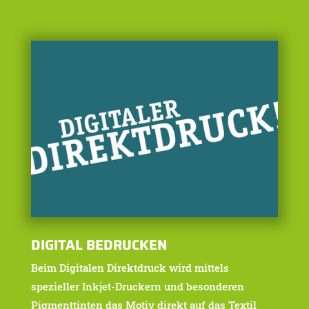
DIGITAL BEDRUCKEN
Beim Digitalen Direktdruck wird mittels
spezieller Inkjet-Druckern und besonderen
Pigmenttinten das Motiv direkt auf das Textil