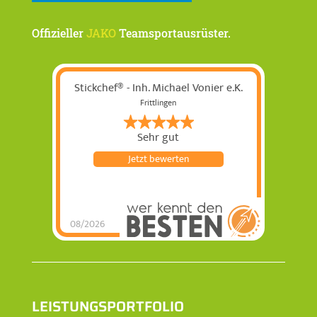
Offizieller
JAKO
Teamsportausrüster.
Stickchef® - Inh. Michael Vonier e.K.
Frittlingen
Sehr gut
Jetzt bewerten
08/2026
Stickchef® - Inh.
Michael Vonier e.K.
hat
5
von
5
Sternen |
77
Stickchef® - Inh.
Michael Vonier
e.K.
Bewertungen auf
werkenntdenBESTEN.de
LEISTUNGSPORTFOLIO