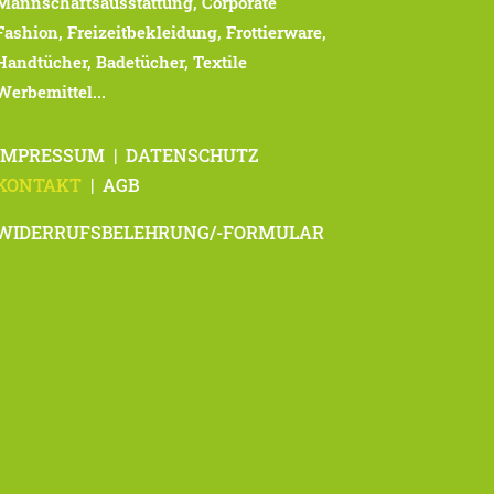
Mannschaftsausstattung, Corporate
Fashion, Freizeitbekleidung, Frottierware,
Handtücher, Badetücher, Textile
Werbemittel...
IMPRESSUM
|
DATENSCHUTZ
KONTAKT
|
AGB
WIDERRUFSBELEHRUNG/-FORMULAR