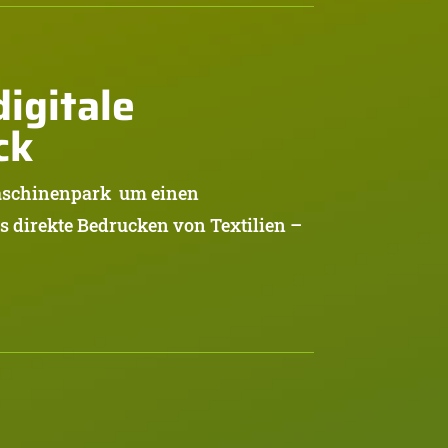
igitale
ck
aschinenpark um einen
as direkte Bedrucken von Textilien –