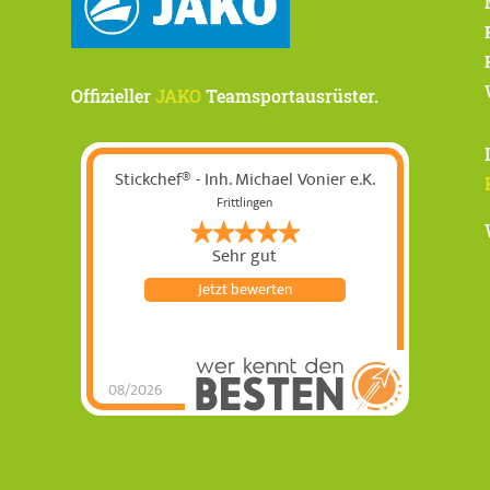
Offizieller
JAKO
Teamsportausrüster.
Stickchef® - Inh. Michael Vonier e.K.
Frittlingen
Sehr gut
Jetzt bewerten
08/2026
Stickchef® - Inh.
Michael Vonier e.K.
hat
5
von
5
Sternen |
77
Stickchef® - Inh.
Michael Vonier
e.K.
Bewertungen auf
werkenntdenBESTEN.de