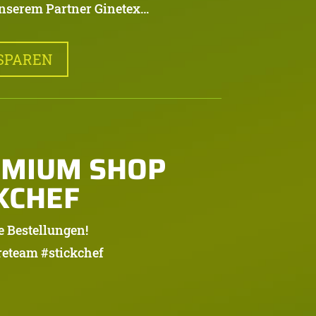
nserem Partner Ginetex…
SPAREN
EMIUM SHOP
KCHEF
e Bestellungen!
eteam #stickchef